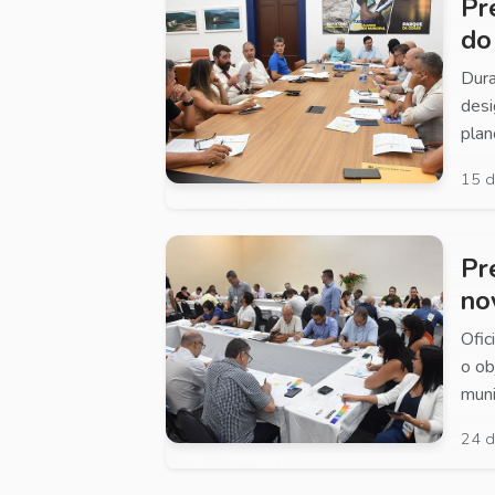
Pr
do
Dura
desi
plan
15 d
Pr
no
Ofic
o ob
muni
24 d