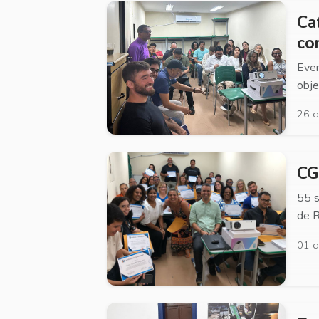
Ca
co
Even
obje
26 d
CG
55 s
de 
01 d