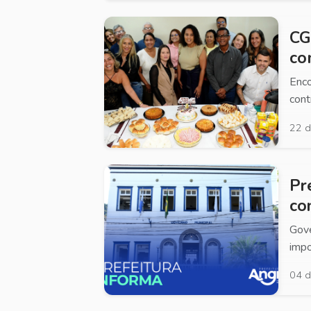
CG
co
Enco
cont
22 d
Pr
co
Gove
imp
04 d