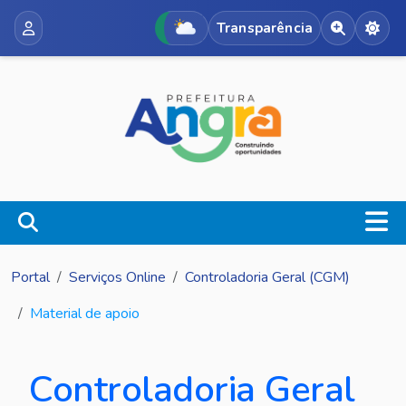
Transparência
Acessibili
Alte
Portal
Serviços Online
Controladoria Geral (CGM)
Material de apoio
Controladoria Geral