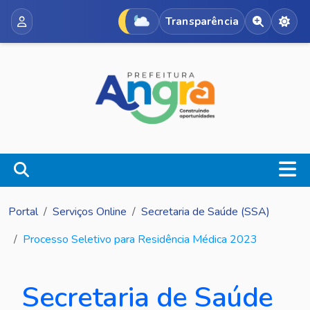
Transparência
Acessibili
Alte
Portal
Serviços Online
Secretaria de Saúde (SSA)
Processo Seletivo para Residência Médica 2023
Secretaria de Saúde