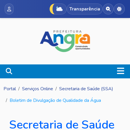
Transparência
Acessibili
Alte
Portal
Serviços Online
Secretaria de Saúde (SSA)
Boletim de Divulgação de Qualidade da Água
Secretaria de Saúde