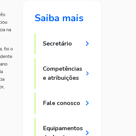
rês
Saiba mais
ciou
cia na
Secretário
, foi o
idente
 ano
Competências
da
e atribuições
cia
or,
Fale conosco
Equipamentos