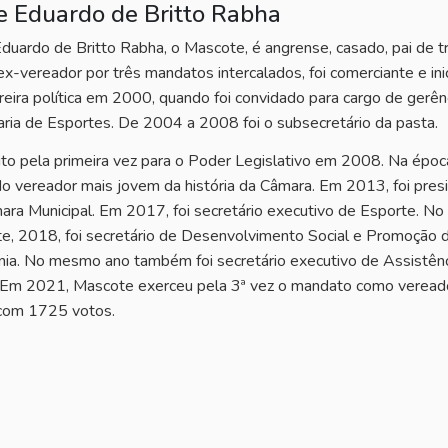
e Eduardo de Britto Rabha
Eduardo de Britto Rabha, o Mascote, é angrense, casado, pai de t
 ex-vereador por três mandatos intercalados, foi comerciante e ini
reira política em 2000, quando foi convidado para cargo de gerên
aria de Esportes. De 2004 a 2008 foi o subsecretário da pasta.
ito pela primeira vez para o Poder Legislativo em 2008. Na época
o vereador mais jovem da história da Câmara. Em 2013, foi pres
ara Municipal. Em 2017, foi secretário executivo de Esporte. No
te, 2018, foi secretário de Desenvolvimento Social e Promoção 
nia. No mesmo ano também foi secretário executivo de Assistên
. Em 2021, Mascote exerceu pela 3ª vez o mandato como veread
 com 1725 votos.