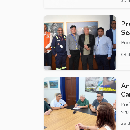
30 d
Pr
Se
Prox
08 d
An
Ca
Pref
segu
26 d