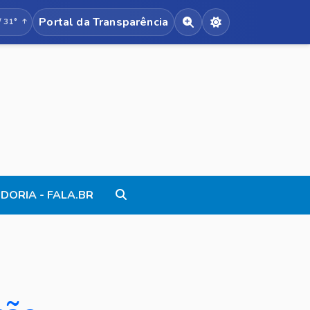
Portal da Transparência
/ 31°
Acessibilidade de texto
Alternar modo no
DORIA - FALA.BR