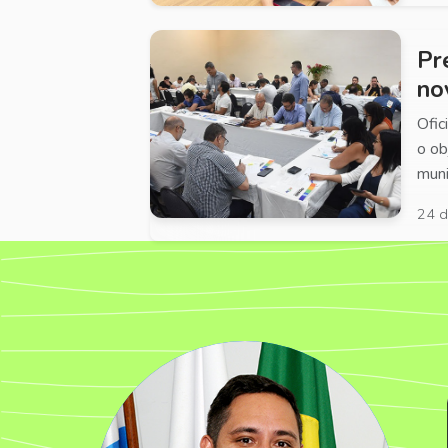
Pr
no
Ofic
o ob
muni
24 d