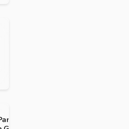
Paralamas
e Gil na