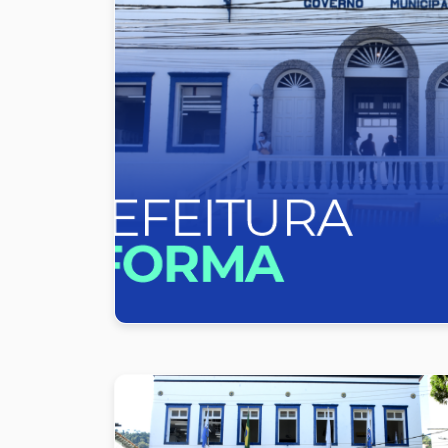
Exposição fotográfica se
sábado
A mostra "Angra dos meus olhos" que está n
ser apreciada até sábado, dia 3