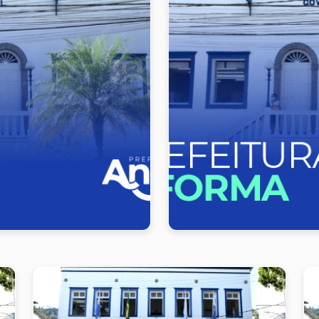
rá encerrada no
Quilombo do Bra
FCP
a Casa Larangeira poderá
Comunidade foi reconhecid