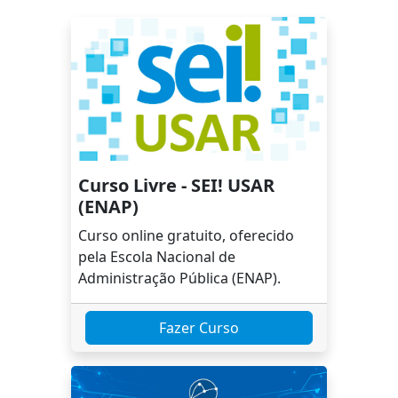
07:05
Aula 9: Editar Documento
02:32
Aula 10: Consultar e Alterar Dados de
Documentos
Curso Livre - SEI! USAR
01:03
(ENAP)
Curso online gratuito, oferecido
Aula 11: Assinatura de Documento
pela Escola Nacional de
02:10
Administração Pública (ENAP).
Aula 12: Bloco de Assinatura
Fazer Curso
05:25