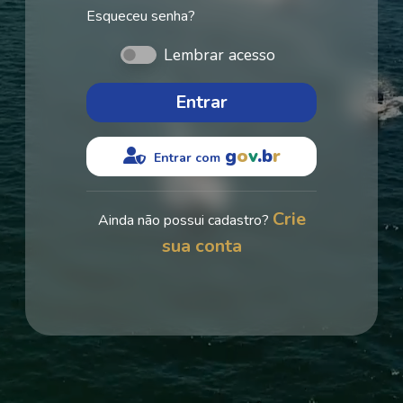
Esqueceu senha?
Lembrar acesso
Entrar
g
o
v
.
b
r
Entrar com
Crie
Ainda não possui cadastro?
sua conta